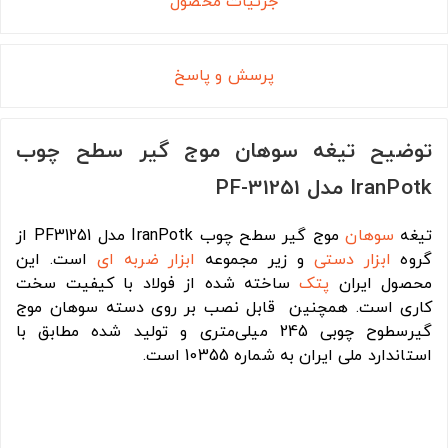
جزئیات محصول
پرسش و پاسخ
توضیح تیغه سوهان موج گیر سطح چوب
IranPotk مدل PF-31251
تیغه
سوهان
موج گیر سطح چوب IranPotk مدل PF31251 از
گروه
ابزار دستی
و زیر مجموعه
ابزار ضربه ای
است. این
محصول ایران
پتک
ساخته شده از فولاد با کیفیت سخت
کاری است. همچنین قابل نصب بر روی دسته سوهان موج
گیرسطوح چوبی 245 میلی‌متری و تولید شده مطابق با
استاندارد ملی ایران به شماره 10355 است.