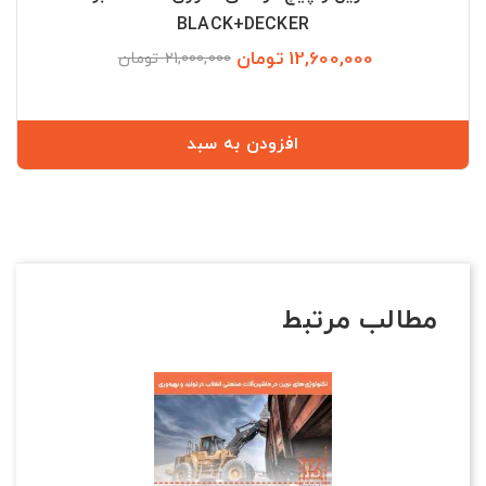
BLACK+DECKER
12,600,000 تومان
قیمت
قیمت
21,000,000 تومان
عادی
افزودن به سبد
مطالب مرتبط