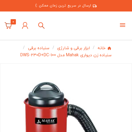
ارسال در سریع ترین زمان ممکن :)
0
خانه
ابزار برقی و شارژی
سنباده برقی
سنباده زن دیواری Mahak مدل DWS-230D+DC-100