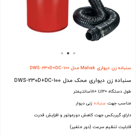
سنباده زن دیواری Mahak مدل DWS-230D+DC-100
سنباده زن دیواری محک مدل DWS-230D+DC-100
طول دستگاه 120تا 1۸0سانتیمتر
مناسب جهت
سنباده
زنی دیوار
دارای گیربکس جهت کاهش دورموتور و افزایش قدرت
قابلیت تنظیم سرعت (دور متغیر)