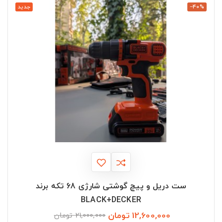
‎−40%
جدید
ست دریل و پیچ گوشتی شارژی 68 تکه برند
BLACK+DECKER
12,600,000 تومان
قیمت
قیمت
21,000,000 تومان