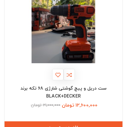
ست دریل و پیچ گوشتی شارژی 68 تکه برند
BLACK+DECKER
12,600,000 تومان
قیمت
قیمت
21,000,000 تومان
عادی