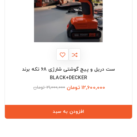
ست دریل و پیچ گوشتی شارژی 68 تکه برند
BLACK+DECKER
12,600,000 تومان
قیمت
قیمت
21,000,000 تومان
عادی
افزودن به سبد