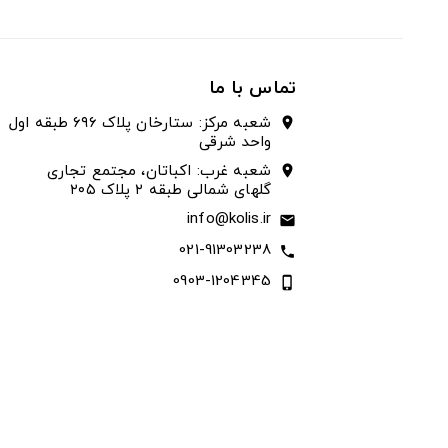
تماس با ما
شعبه مرکز: ستارخان پلاک ۶۹۶ طبقه اول
location_on
واحد شرقی
شعبه غرب: اکباتان، مجتمع تجاری
location_on
گلهای شمالی طبقه ۲ پلاک ۲۰۵
info@kolis.ir
email
021-91303238
call
0903-1204345
phone_iphone