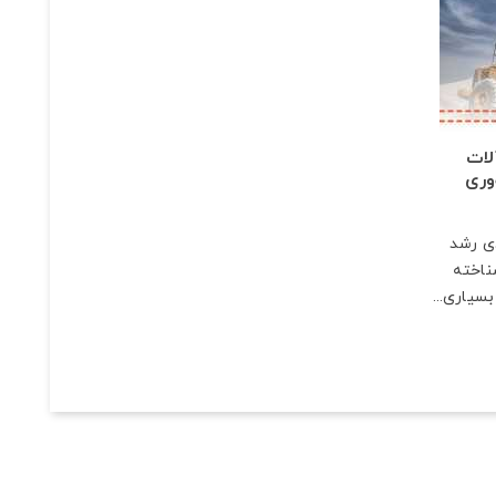
لات
وری
دی رشد
ناخته
سیاری...