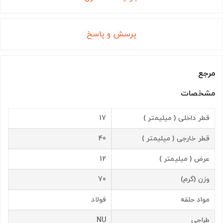
پرسش و پاسخ
مرجع
مشخصات
قطر داخلی ( میلیمتر )
17
قطر خارجی ( میلیمتر )
40
عرض ( میلیمتر )
12
وزن (گرم)
70
مواد حلقه
فولاد
طراحی
NU