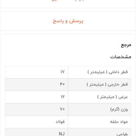
پرسش و پاسخ
مرجع
مشخصات
قطر داخلی ( میلیمتر )
17
قطر خارجی ( میلیمتر )
40
عرض ( میلیمتر )
12
وزن (گرم)
70
مواد حلقه
فولاد
طراحی
NJ