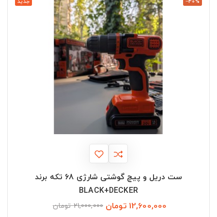
‎−40%
جدید
ست دریل و پیچ گوشتی شارژی 68 تکه برند
BLACK+DECKER
12,600,000 تومان
قیمت
قیمت
21,000,000 تومان
عادی