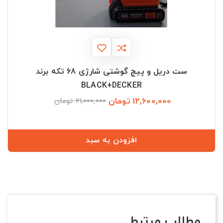
ست دریل و پیچ گوشتی شارژی 68 تکه برند
BLACK+DECKER
12,600,000 تومان
قیمت
قیمت
21,000,000 تومان
عادی
افزودن به سبد
مطالب مرتبط