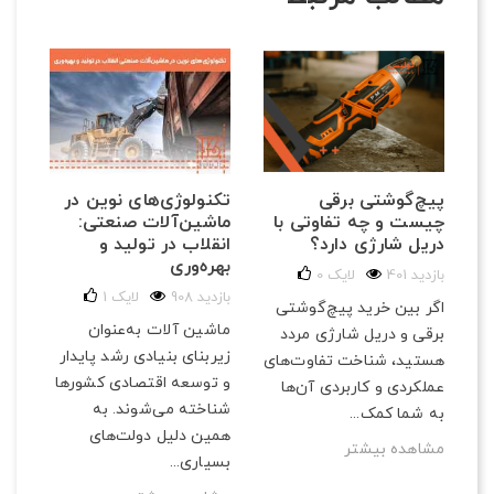
تکنولوژی‌های نوین در
ی
پیچ‌گوشتی برقی
مق
ماشین‌آلات صنعتی:
چیست و چه تفاوتی با
و ب
انقلاب در تولید و
دریل شارژی دارد؟
185 با
بهره‌وری
401 بازدید
لایک
0
در 
908 بازدید
لایک
1
اگر بین خرید پیچ‌گوشتی
ابز
ماشین آلات به‌عنوان
برقی و دریل شارژی مردد
می‌
زیربنای بنیادی رشد پایدار
هستید، شناخت تفاوت‌های
و ک
و توسعه اقتصادی کشورها
عملکردی و کاربردی آن‌ها
می‌
شناخته می‌شوند. به
به شما کمک...
مش
همین دلیل دولت‌های
مشاهده بیشتر
بسیاری...