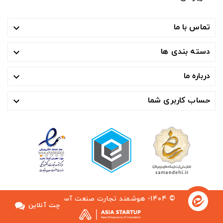
تماس با ما

دسته بندی ها

درباره ما

حساب کاربری شما

© ۱۴۰۴- هوشمند تجارت صنعت آسیا ™
چت آنلاین