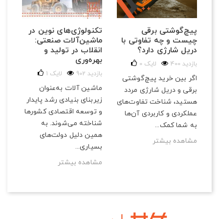
تکنولوژی‌های نوین در
ی
پیچ‌گوشتی برقی
مق
ماشین‌آلات صنعتی:
چیست و چه تفاوتی با
و ب
انقلاب در تولید و
دریل شارژی دارد؟
184 با
بهره‌وری
400 بازدید
لایک
0
در 
902 بازدید
لایک
1
اگر بین خرید پیچ‌گوشتی
ابز
ماشین آلات به‌عنوان
برقی و دریل شارژی مردد
می‌
زیربنای بنیادی رشد پایدار
هستید، شناخت تفاوت‌های
و ک
و توسعه اقتصادی کشورها
عملکردی و کاربردی آن‌ها
می‌
شناخته می‌شوند. به
به شما کمک...
مش
همین دلیل دولت‌های
مشاهده بیشتر
بسیاری...
مشاهده بیشتر