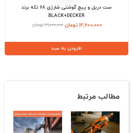
ست دریل و پیچ گوشتی شارژی 68 تکه برند
BLACK+DECKER
12,600,000 تومان
قیمت
قیمت
21,000,000 تومان
عادی
افزودن به سبد
مطالب مرتبط