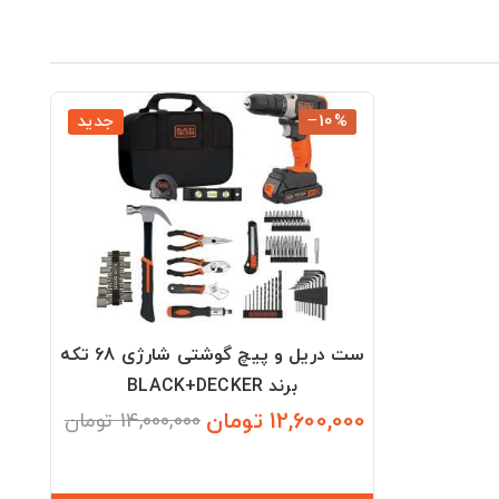
‎−10%
جدید
ست دریل و پیچ گوشتی شارژی 68 تکه
برند BLACK+DECKER
12,600,000 تومان
14,000,000 تومان
قیمت
قیمت
عادی