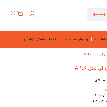
)
0
(
جستجو
صنعتی
برندهای محبوب
مجله صنعتی کولیس
 مدل APL6
 مدل APL6
چ
اتوماتیک
 اتوماتیک