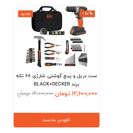
‎−10%
جدید
ست دریل و پیچ گوشتی شارژی 68 تکه
برند BLACK+DECKER
12,600,000 تومان
14,000,000 تومان
قیمت
قیمت
عادی
افزودن به سبد