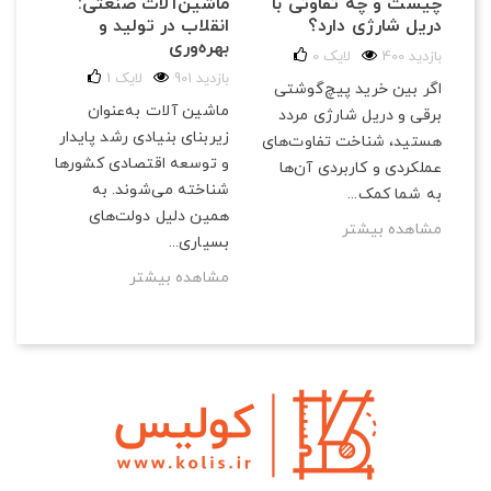
ماشین‌آلات صنعتی:
چیست و چه تفاوتی با
و ب
انقلاب در تولید و
دریل شارژی دارد؟
184 با
بهره‌وری
400 بازدید
لایک
0
در 
901 بازدید
لایک
1
اگر بین خرید پیچ‌گوشتی
ابز
ماشین آلات به‌عنوان
برقی و دریل شارژی مردد
می‌
زیربنای بنیادی رشد پایدار
هستید، شناخت تفاوت‌های
و ک
و توسعه اقتصادی کشورها
عملکردی و کاربردی آن‌ها
می‌
شناخته می‌شوند. به
به شما کمک...
مش
همین دلیل دولت‌های
مشاهده بیشتر
بسیاری...
مشاهده بیشتر