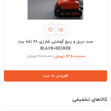
ست دریل و پیچ گوشتی شارژی 68 تکه برند
BLACK+DECKER
12,600,000 تومان
قیمت
قیمت
21,000,000 تومان
عادی
افزودن به سبد
کالاهای تخفیفی