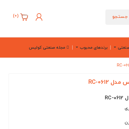
)
0
(
جستجو
صنعتی
برندهای محبوب
مجله صنعتی کولیس
ری
زن