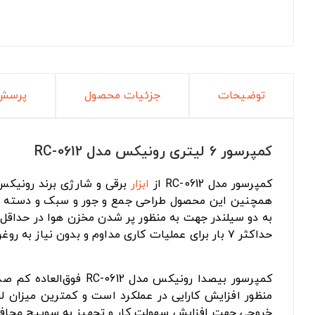
توضیحات
جزئیات محصول
پرسش 
کمپرسور 6 لیتری رونیکس مدل RC-0612
کمپرسور مدل RC-0612 از
ابزار
برقی و شارژی برند رونیکس - Ronix است.
همچنین این محصول طراحی جمع و جور و سبک و دسته برای 
به دو سیلندر جهت به منظور پر شدن مخزن هوا در حداقل ز
حداکثر ۷ بار برای عملیات کاری مداوم و بدون نیاز به روغن کاری با طول عمر بالا اشاره کرد.
کمپرسور بیصدا رونیکس
منظور افزایش کارایی در عملکرد است و کمترین میزان لر
خروجی جهت افزایش سهولت کار و تجهیز به سوییچ محافظ حرارتی اشاره کرد. کمپرسور 6 لیتری رونیکس مدل 12