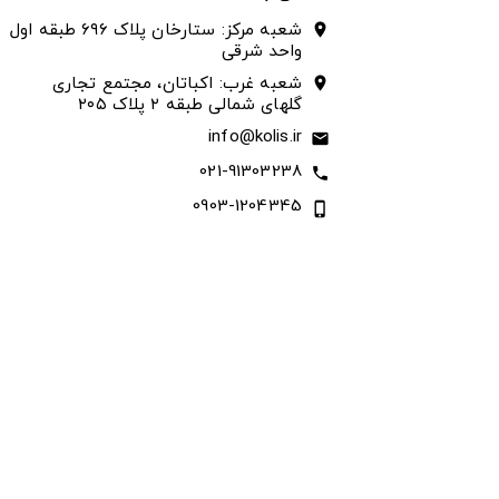
شعبه مرکز: ستارخان پلاک ۶۹۶ طبقه اول
location_on
واحد شرقی
شعبه غرب: اکباتان، مجتمع تجاری
location_on
گلهای شمالی طبقه ۲ پلاک ۲۰۵
info@kolis.ir
email
021-91303238
call
0903-1204345
phone_iphone