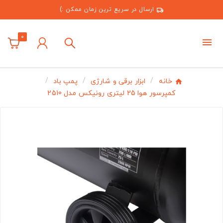
ارسال در سریع ترین زمان ممکن :)
0
خانه
ابزار برقی و شارژی
پمپ باد
کمپرسور هوا 25 لیتری رونیکس مدل 2510