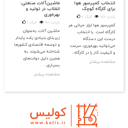
ماشین‌آلات صنعتی:
انتخاب کمپرسور هوا
و ب
انقلاب در تولید و
برای کارگاه‌ کوچک
ان
بهره‌وری
186 بازدید
لایک
0
315 با
900 بازدید
لایک
1
کمپرسور هوا ابزار حیاتی هر
پمپ
ماشین آلات به‌عنوان
یر
کارگاه است. با انتخاب
کار
زیربنای بنیادی رشد پایدار
درست این دستگاه
خود
و توسعه اقتصادی کشورها
ر
می‌توانید بهره‌وری، سرعت
تجه
شناخته می‌شوند. به
و کیفیت کار را در کارگاه...
این
همین دلیل دولت‌های
مشاهده بیشتر
مش
بسیاری...
مشاهده بیشتر