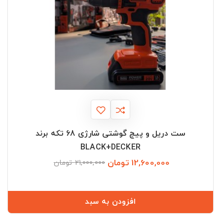
ست دریل و پیچ گوشتی شارژی 68 تکه برند
BLACK+DECKER
12,600,000 تومان
قیمت
قیمت
21,000,000 تومان
عادی
افزودن به سبد