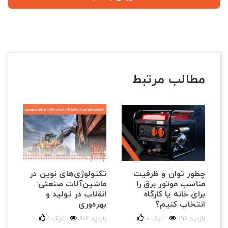
مطالب مرتبط
تکنولوژی‌های نوین در
چطور توان و ظرفیت
راه
ماشین‌آلات صنعتی:
مناسب موتور برق را
بر
انقلاب در تولید و
برای خانه یا کارگاه
بو
بهره‌وری
انتخاب کنیم؟
139 با
906 بازدید
لایک
1
216 بازدید
لایک
0
قطع