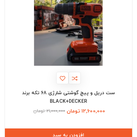
ست دریل و پیچ گوشتی شارژی 68 تکه برند
BLACK+DECKER
12,600,000 تومان
قیمت
قیمت
21,000,000 تومان
عادی
افزودن به سبد