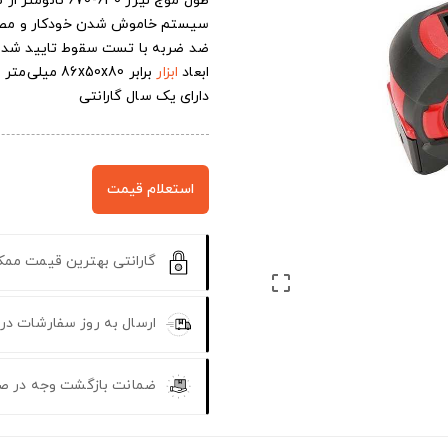
طول موج لیزر 630-670 نانومتر از نوع کلاس 2 با دقت 2 میلی‌متر
سیستم خاموش شدن خودکار و مصرف بهینه 2 عدد ب
ضد ضربه با تست سقوط تایید شده از فا
ابعاد
ابزار
برابر 86x50x80 میلی‌متر و وزن سبک 305 گرم
دارای یک سال گارانتی
استعلام قیمت
گارانتی بهترین قیمت مم

ارسال به روز سفارشات در
ضمانت بازگشت وجه در ص