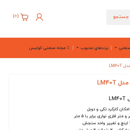
)
0
(
جستجو
صنعتی
برندهای محبوب
مجله صنعتی کولیس
LM40
LM40T