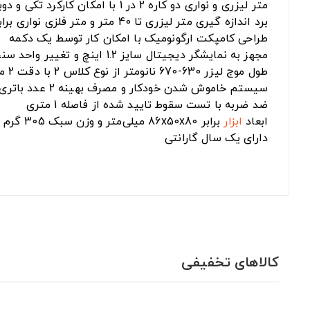
متر لیزری و نواری دو کاره 2 در 1 با امکان کارکرد تکی و دوبل
برد اندازه گیری متر لیزری تا 40 متر و متر فلزی نواری برابر با 5 متر
طراحی کامپکت ارگونومیک با امکان کار توسط یک دکمه
مجهز به نمایشگر دیجیتال سایز 1.2 اینچ و تغییر واحد سنجش
طول موج لیزر 630-670 نانومتر از نوع کلاس 2 با دقت 2 میلی‌متر
سیستم خاموش شدن خودکار و مصرف بهینه 2 عدد باتری نیم قلمی
ضد ضربه با تست سقوط تایید شده از فاصله 1 متری
ابعاد
ابزار
برابر 86x50x80 میلی‌متر و وزن سبک 305 گرم
دارای یک سال گارانتی
کالاهای تخفیفی