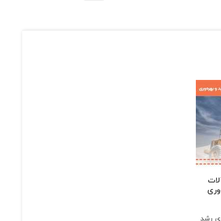
لات
وری
دی رشد