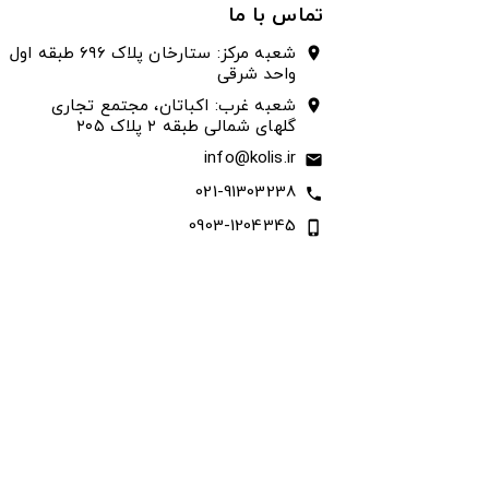
تماس با ما
شعبه مرکز: ستارخان پلاک ۶۹۶ طبقه اول
location_on
واحد شرقی
شعبه غرب: اکباتان، مجتمع تجاری
location_on
گلهای شمالی طبقه ۲ پلاک ۲۰۵
info@kolis.ir
email
021-91303238
call
0903-1204345
phone_iphone