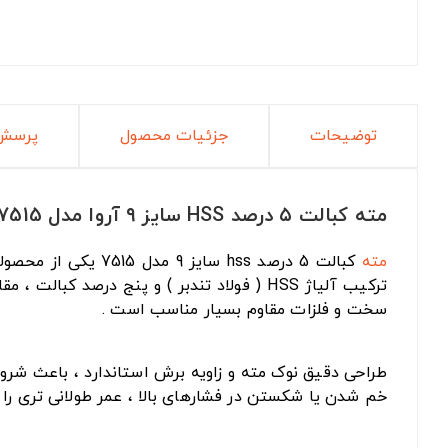
توضیحات
جزئیات محصول
پرسش 
مته کبالت ۵ درصد HSS سایز ۹ آروا مدل 7515
مته
کبالت 5 درصد hss سایز 9 مدل 7515 یکی از محصولات حرفه ای و با کیفیت برند آروا جزو
ترکیب آلیاژ HSS ( فولاد تندبر ) و پنج درص
سخت و فلزات مقاوم بسیار مناسب است .
طراحی دقیق نوک مته و زاویه برش استاندارد ، باعث شرو
خم شدن یا شکستن در فشارهای بالا ، عمر طولانی تری را