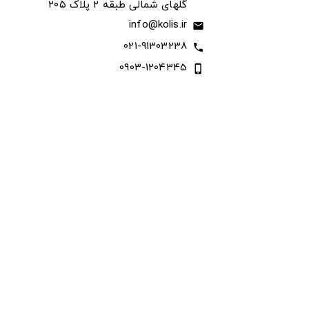
گلهای شمالی طبقه ۲ پلاک ۲۰۵
info@kolis.ir
email
021-91303238
call
0903-1204345
phone_iphone