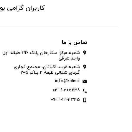
کاربران گرامی بو
تماس با ما
شعبه مرکز: ستارخان پلاک ۶۹۶ طبقه اول
location_on
واحد شرقی
شعبه غرب: اکباتان، مجتمع تجاری
location_on
گلهای شمالی طبقه ۲ پلاک ۲۰۵
info@kolis.ir
email
021-91303238
call
0903-1204345
phone_iphone