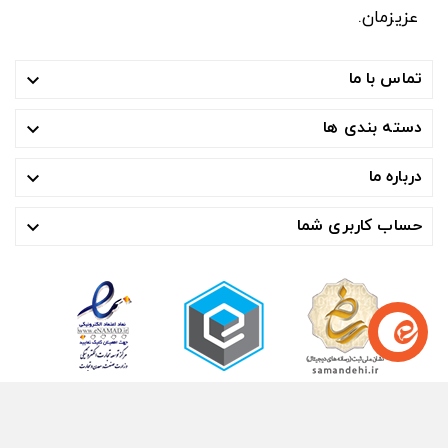
عزیزمان.
تماس با ما

دسته بندی ها

درباره ما

حساب کاربری شما

© ۱۴۰۴- هوشمند تجارت صنعت آسیا ™