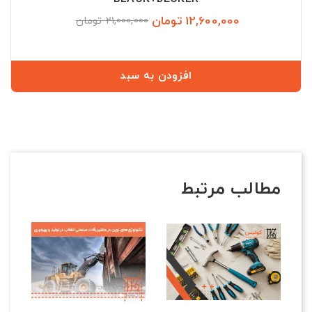
12,600,000 تومان
قیمت
قیمت
21,000,000 تومان
عادی
افزودن به سبد
مطالب مرتبط