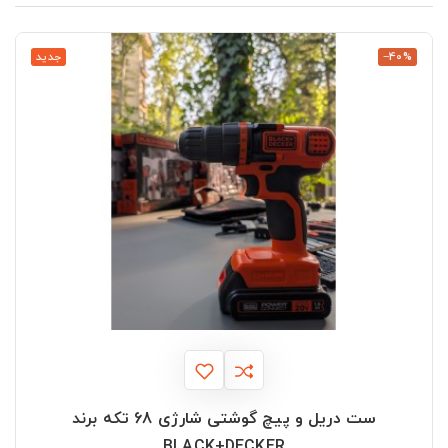
‎−40%
جدید
ست دریل و پیچ گوشتی شارژی 68 تکه برند
BLACK+DECKER