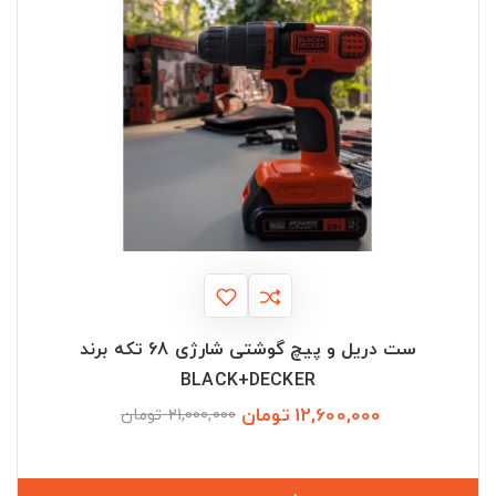
ست دریل و پیچ گوشتی شارژی 68 تکه برند
BLACK+DECKER
12,600,000 تومان
قیمت
قیمت
21,000,000 تومان
عادی