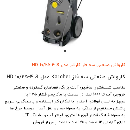
کارواش صنعتی سه فاز کارشر مدل HD 10/25-4 S
کارواش صنعتی سه فاز Karcher مدل HD 10/25-4 S
مناسب شسشتوی ماشین آلات بزرگ، فضاهای گسترده و صنعتی
خروجی آب تا 1000 لیتر در ساعت با ماکزیمم فشار 275 بار
مجهز به لنس فولادی 1 متری با امکان کار ایستاده و پاسخگویی سریع
پاشش مستقیم از تقنگی به همراه حمل و نقل آسان توسط چرخ ها
به همراه شلنگ فشار قوی 10 متری، فیلتر آب و نشانگر LED
دارای گارانتی 12 ماهه و 120 ماه خدمات پس از فروش