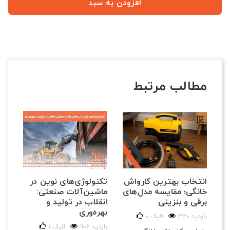
افزودن به سبد
مطالب مرتبط
تکنولوژی‌های نوین در
انتخاب بهترین کارواش
ماشین‌آلات صنعتی:
خانگی؛ مقایسه مدل‌های
انقلاب در تولید و
برقی و بنزینی
بهره‌وری
320 بازدید
لایک
0
906 بازدید
لایک
1