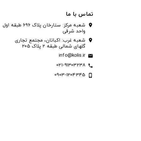
تماس با ما
شعبه مرکز: ستارخان پلاک ۶۹۶ طبقه اول
location_on
واحد شرقی
شعبه غرب: اکباتان، مجتمع تجاری
location_on
گلهای شمالی طبقه ۲ پلاک ۲۰۵
info@kolis.ir
email
021-91303238
call
0903-1204345
phone_iphone