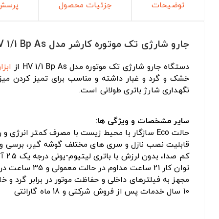
توضیحات
جزئیات محصول
پرسش 
جارو شارژی تک موتوره کارشر مدل HV 1/1 Bp As
دستگاه جارو شارژی تک موتوره مدل HV 1/1 Bp As از
ابزار
خشک و گرد و غبار داشته و مناسب برای تمیز کردن می
نگهداری شارژ باتری طولانی است.
سایر مشخصات و ویژگی ها:
حالت Eco سازگار با محیط زیست با مصرف کمتر انرژی و راندمان بالا
قابلیت نصب نازل و سری های مختلف گوشه گیر، برسی و ب
کم صدا، بدون لرزش با باتری لیتیوم-یونی درجه یک 2.5 آمپر ساعت
توان کار 21 ساعت مداوم در حالت معمولی و 35 ساعت در حالت اکو
مجهز به فیلترهای داخلی و حفاظت موتور در برابر گرد و خ
10 سال خدمات پس از فروش شرکتی و 18 ماه گارانتی