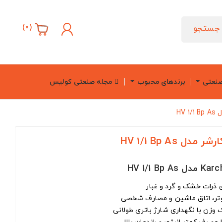
)
0
(
جستجو
صنعتی
برندهای محبوب
مجله صنعتی کولیس
HV
HV 1/1 Bp As
یوتر، اتاق ماشین و مصارف شخصی
زن با نگهداری شارژ باتری طولانی