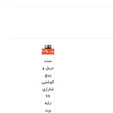
جدید
‎−40%
ست
دریل و
پیچ
گوشتی
شارژی
68
تکه
برند