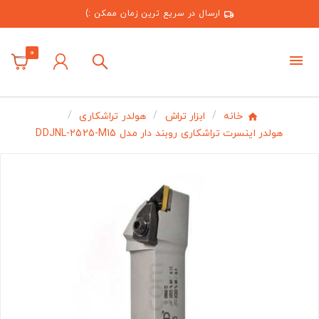
ارسال در سریع ترین زمان ممکن :)
0
خانه
ابزار تراش
هولدر تراشکاری
هولدر اینسرت تراشکاری روبند دار مدل DDJNL-2525-M15