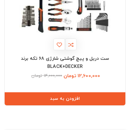
ست دریل و پیچ گوشتی شارژی 68 تکه برند
BLACK+DECKER
12,600,000 تومان
قیمت
قیمت
14,000,000 تومان
عادی
افزودن به سبد