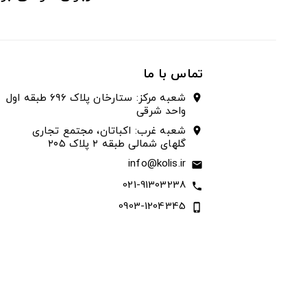
تماس با ما
شعبه مرکز: ستارخان پلاک ۶۹۶ طبقه اول
location_on
واحد شرقی
شعبه غرب: اکباتان، مجتمع تجاری
location_on
گلهای شمالی طبقه ۲ پلاک ۲۰۵
info@kolis.ir
email
021-91303238
call
0903-1204345
phone_iphone