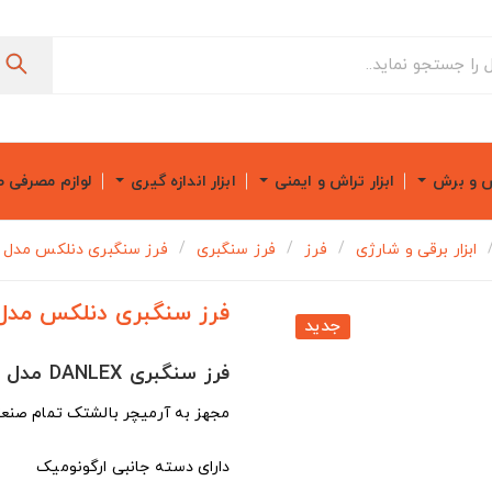
ش و برش
ابزار تراش و ایمنی
ابزار اندازه گیری
لوازم مصرفی 
ابزار برقی و شارژی
فرز
فرز سنگبری
فرز سنگبری دنلکس مدل DX-2323
فرز سنگبری دنلکس مدل X-2323
جدید
فرز سنگبری DANLEX مدل DX-2323
مجهز به آرمیچر بالشتک تمام صنعتی 2400 وات ص
دارای دسته جانبی ارگونومیک