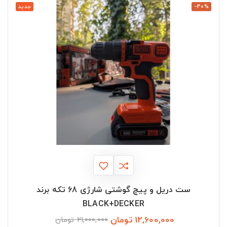
‎−40%
جدید
ست دریل و پیچ گوشتی شارژی 68 تکه برند
BLACK+DECKER
12,600,000 تومان
قیمت
قیمت
21,000,000 تومان