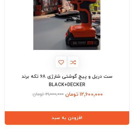
ست دریل و پیچ گوشتی شارژی 68 تکه برند
BLACK+DECKER
12,600,000 تومان
قیمت
قیمت
21,000,000 تومان
عادی
افزودن به سبد