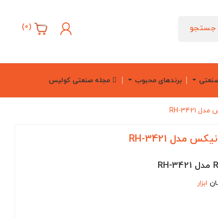
)
0
(
جستجو
صنعتی
برندهای محبوب
مجله صنعتی کولیس
RH-3421
 مدل RH-3421
ان
ابزار