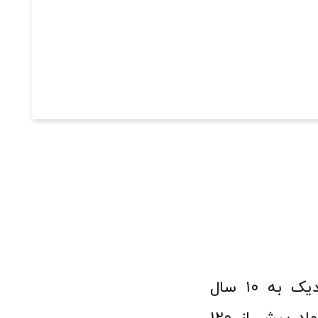
فروشگاه آنلاین ابزار و تجهیزات صنعتی کولیس با افتخار نزدیک به ۱۰ سال