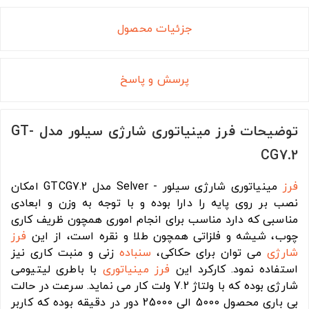
جزئیات محصول
پرسش و پاسخ
توضیحات فرز مینیاتوری شارژی سیلور مدل GT-
CG7.2
فرز
مینیاتوری شارژی سیلور - Selver مدل GTCG7.2 امکان
نصب بر روی پایه را دارا بوده و با توجه به وزن و ابعادی
مناسبی که دارد مناسب برای انجام اموری همچون ظریف کاری
چوب، شیشه و فلزاتی همچون طلا و نقره است، از این
فرز
شارژی
می توان برای حکاکی،
سنباده
زنی و منبت کاری نیز
استفاده نمود. کارکرد این
فرز مینیاتوری
با باطری لیتیومی
شارژی بوده که با ولتاژ 7.2 ولت کار می نماید. سرعت در حالت
بی باری محصول 5000 الی 25000 دور در دقیقه بوده که کاربر