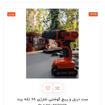
‎−40%
جدید
ست دریل و پیچ گوشتی شارژی 68 تکه برند