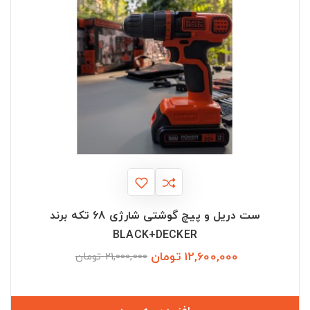
ست دریل و پیچ گوشتی شارژی 68 تکه برند
BLACK+DECKER
12,600,000 تومان
قیمت
قیمت
21,000,000 تومان
عادی