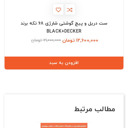
ست دریل و پیچ گوشتی شارژی 68 تکه برند
BLACK+DECKER
12,600,000 تومان
قیمت
قیمت
21,000,000 تومان
عادی
افزودن به سبد
مطالب مرتبط