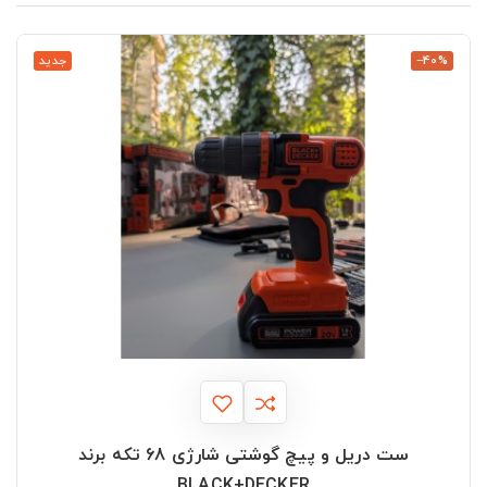
‎−40%
جدید
ست دریل و پیچ گوشتی شارژی 68 تکه برند
BLACK+DECKER