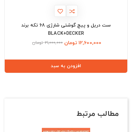
ست دریل و پیچ گوشتی شارژی 68 تکه برند
BLACK+DECKER
12,600,000 تومان
قیمت
قیمت
21,000,000 تومان
عادی
افزودن به سبد
مطالب مرتبط