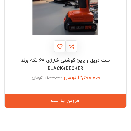
ست دریل و پیچ گوشتی شارژی 68 تکه برند
BLACK+DECKER
12,600,000 تومان
قیمت
قیمت
21,000,000 تومان
عادی
افزودن به سبد