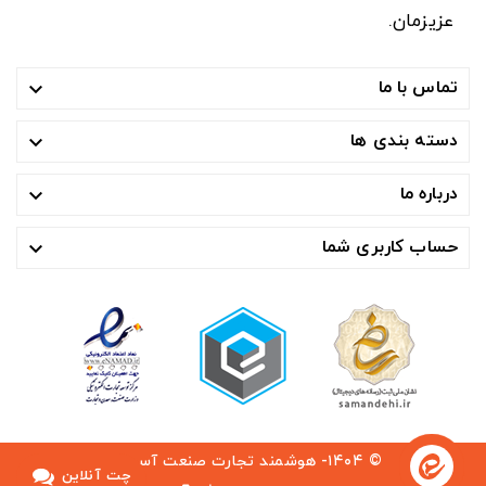
عزیزمان.
تماس با ما

دسته بندی ها

درباره ما

حساب کاربری شما

© ۱۴۰۴- هوشمند تجارت صنعت آسیا ™
چت آنلاین