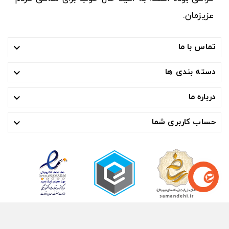
عزیزمان.
تماس با ما

دسته بندی ها

درباره ما

حساب کاربری شما

© ۱۴۰۴- هوشمند تجارت صنعت آسیا ™