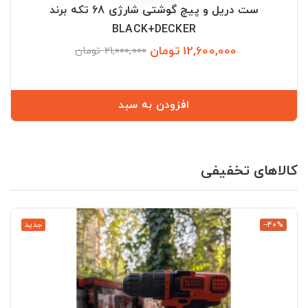
ست دریل و پیچ گوشتی شارژی 68 تکه برند
BLACK+DECKER
12,600,000 تومان
قیمت
قیمت
21,000,000 تومان
عادی
افزودن به سبد
کالاهای تخفیفی
‎−40%
جدید