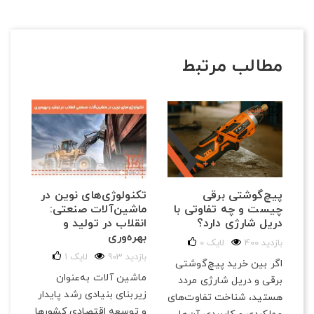
مطالب مرتبط
تکنولوژی‌های نوین در
ی
پیچ‌گوشتی برقی
مق
ماشین‌آلات صنعتی:
چیست و چه تفاوتی با
و ب
انقلاب در تولید و
دریل شارژی دارد؟
184 با
بهره‌وری
400 بازدید
لایک
0
در 
903 بازدید
لایک
1
اگر بین خرید پیچ‌گوشتی
ابز
ماشین آلات به‌عنوان
برقی و دریل شارژی مردد
می‌
زیربنای بنیادی رشد پایدار
هستید، شناخت تفاوت‌های
و ک
و توسعه اقتصادی کشورها