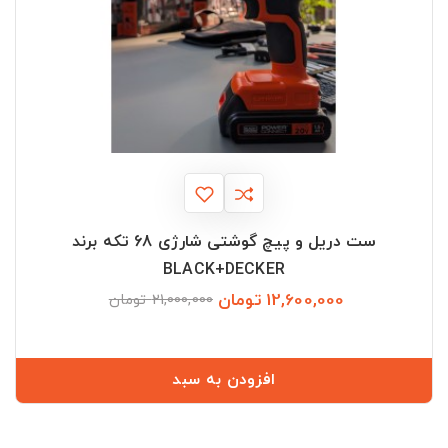
ست دریل و پیچ گوشتی شارژی 68 تکه برند
BLACK+DECKER
12,600,000 تومان
قیمت
قیمت
21,000,000 تومان
عادی
افزودن به سبد