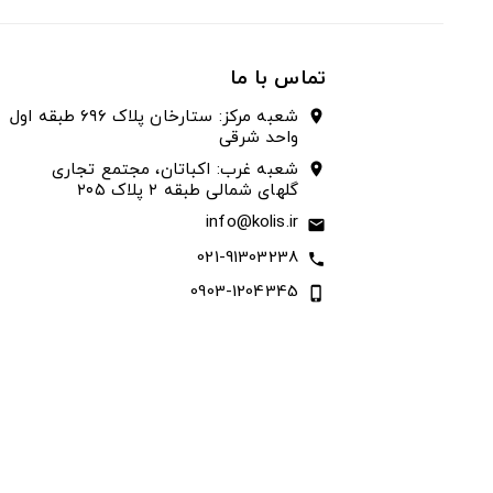
تماس با ما
شعبه مرکز: ستارخان پلاک ۶۹۶ طبقه اول
location_on
واحد شرقی
شعبه غرب: اکباتان، مجتمع تجاری
location_on
گلهای شمالی طبقه ۲ پلاک ۲۰۵
info@kolis.ir
email
021-91303238
call
0903-1204345
phone_iphone