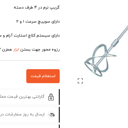
گریپ نرم در 4 طرف دسته
دارای سوییچ سرعت ۱ و ۲
دارای سیستم کلاچ استارت آرام و س
رزوه محور جهت بستن
ابزار
همزن M14X2
استعلام قیمت

گارانتی بهترین قیمت مم
ارسال به روز سفارشات در