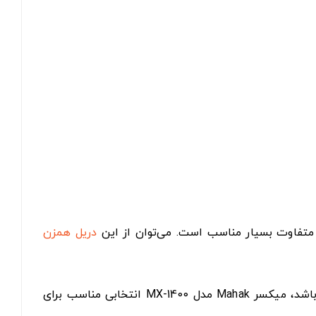
دریل همزن
برقی و شارژی هستید که توان بالا، دوام زیاد و کاربرد گسترده داشته باشد، میکسر Mahak مدل MX-1400 انتخابی مناسب برای