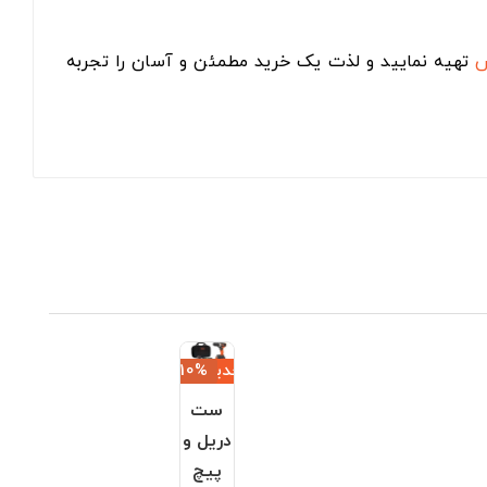
س
تهیه نمایید و لذت یک خرید مطمئن و آسان را تجربه
جدید
‎−10%
ست
دریل و
پیچ