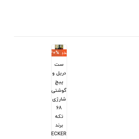
جدید
‎−40%
ست
دریل و
پیچ
گوشتی
شارژی
68
تکه
برند
BLACK+DECKER