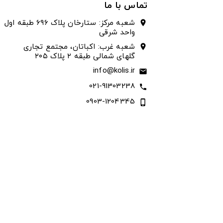
تماس با ما
شعبه مرکز: ستارخان پلاک ۶۹۶ طبقه اول
location_on
واحد شرقی
شعبه غرب: اکباتان، مجتمع تجاری
location_on
گلهای شمالی طبقه ۲ پلاک ۲۰۵
info@kolis.ir
email
021-91303238
call
0903-1204345
phone_iphone