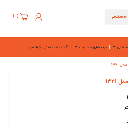
)
0
(
جستجو
صنعتی
برندهای محبوب
مجله صنعتی کولیس
 1321
1321
د