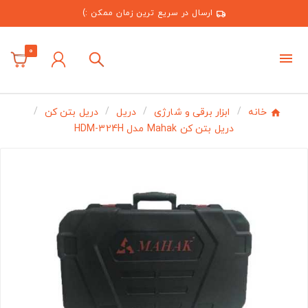
ارسال در سریع ترین زمان ممکن :)
0
خانه
ابزار برقی و شارژی
دریل
دریل بتن کن
دریل بتن کن Mahak مدل HDM-324H