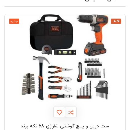
‎−10%
جدید
ست دریل و پیچ گوشتی شارژی 68 تکه برند