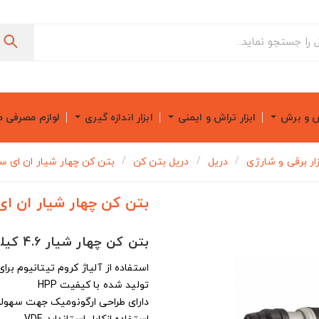
ش و برش
ابزار تراش و ایمنی
ابزار اندازه گیری
لوازم مصرفی 
زار برقی و شارژی
دریل
دریل بتن کن
بتن کن چهار شیار ان ای سی م
بتن کن چهار شیار ان ای س
بتن کن چهار شیار 4.6 کیلویی NEC مدل 8525
استفاده از آلیاژ کروم تیتانیوم بر
تولید شده با کیفیت HPP
دارای طراحی ارگونومیک جهت سهولت 