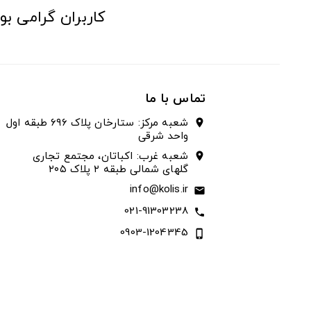
کاربران گرامی بو
تماس با ما
شعبه مرکز: ستارخان پلاک ۶۹۶ طبقه اول
location_on
واحد شرقی
شعبه غرب: اکباتان، مجتمع تجاری
location_on
گلهای شمالی طبقه ۲ پلاک ۲۰۵
info@kolis.ir
email
021-91303238
call
0903-1204345
phone_iphone