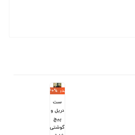
جدید
‎−40%
ست
دریل و
پیچ
گوشتی