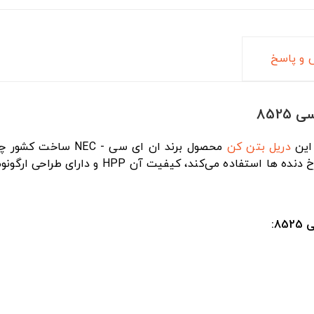
و پاسخ
این
دریل بتن کن
8: