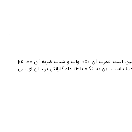
محصول برند ان ای سی - NEC ساخت کشور چین است. قدرت آن ۱۰۵۰ وات و شدت ضربه آن ۱۸۸ j/s
برقی از آلیاژ کروم تیتانیوم برای تولید چرخ دنده ها استفاده می‌کند، کیفیت آن HPP و دارای طراحی ارگونومیک است. این دستگاه با ۲۴ ماه گارانتی برند ان ای سی