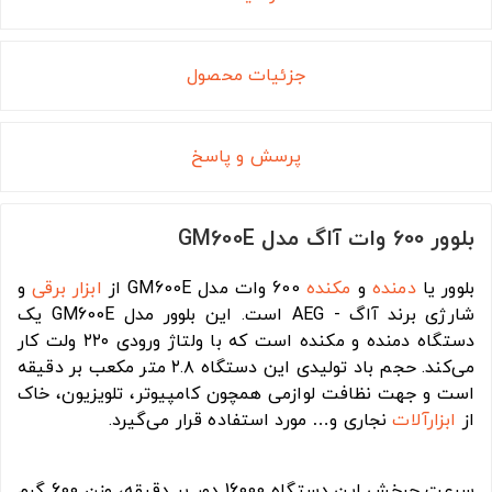
جزئیات محصول
پرسش و پاسخ
بلوور 600 وات آاگ مدل GM600E
بلوور یا
دمنده
و
مکنده
600 وات مدل GM600E از
ابزار برقی
و
شارژی برند آاگ - AEG است. این بلوور مدل GM600E یک
دستگاه دمنده و مکنده است که با ولتاژ ورودی ۲۲۰ ولت کار
می‌کند. حجم باد تولیدی این دستگاه ۲.۸ متر مکعب بر دقیقه
است و جهت نظافت لوازمی همچون کامپیوتر، تلویزیون، خاک
از
ابزارآلات
نجاری و… مورد استفاده قرار می‌گیرد.
سرعت چرخش این دستگاه 16000 دور بر دقیقه، وزن 600 گرم