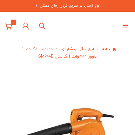
ارسال در سریع ترین زمان ممکن :)
0
خانه
ابزار برقی و شارژی
دمنده و مکنده
بلوور 600 وات آاگ مدل GM600E