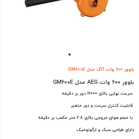
بلوور 600 وات آاگ مدل GM600E
بلوور 600 وات AEG مدل GM600E
سرعت نهایی بالای 16000 دور بر دقیقه
قابلیت کنترل سرعت و دور متغیر
با حجم هوای خروجی بالای 2.8 متر مکعب بر دقیقه
دارای طراحی سبک و ارگونومیک