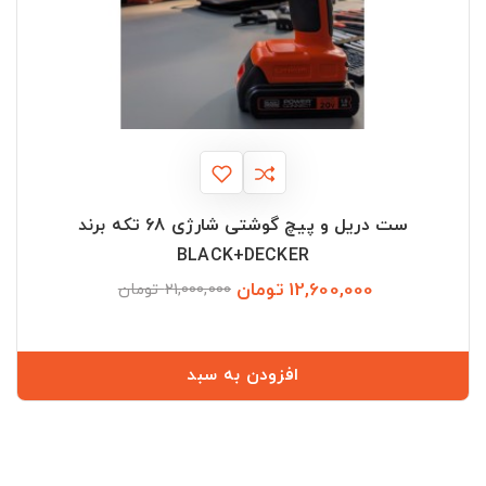
ست دریل و پیچ گوشتی شارژی 68 تکه برند
BLACK+DECKER
12,600,000 تومان
قیمت
قیمت
21,000,000 تومان
عادی
افزودن به سبد