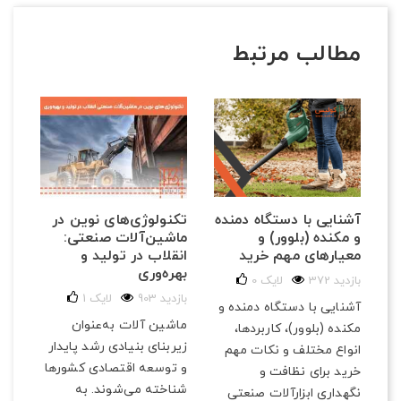
مطالب مرتبط
تکنولوژی‌های نوین در
آشنایی با دستگاه دمنده
ماشین‌آلات صنعتی:
و مکنده (بلوور) و
انقلاب در تولید و
معیارهای مهم خرید
بهره‌وری
372 بازدید
لایک
0
903 بازدید
لایک
1
آشنایی با دستگاه دمنده و
ماشین آلات به‌عنوان
مکنده (بلوور)، کاربردها،
زیربنای بنیادی رشد پایدار
انواع مختلف و نکات مهم
و توسعه اقتصادی کشورها
خرید برای نظافت و
شناخته می‌شوند. به
نگهداری ابزارآلات صنعتی