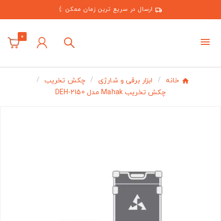
ارسال در سریع ترین زمان ممکن :)
0
خانه
ابزار برقی و شارژی
چکش تخریب
چکش تخریب Mahak مدل DEH-2150