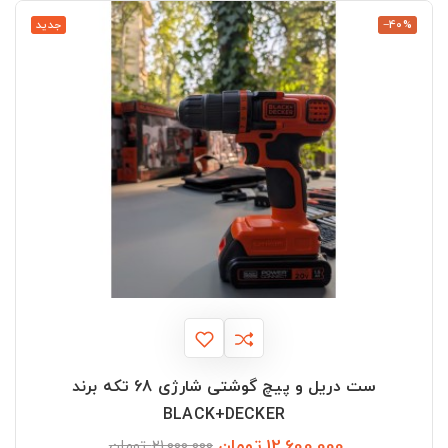
‎−40%
جدید
ست دریل و پیچ گوشتی شارژی 68 تکه برند
BLACK+DECKER
12,600,000 تومان
قیمت
قیمت
21,000,000 تومان