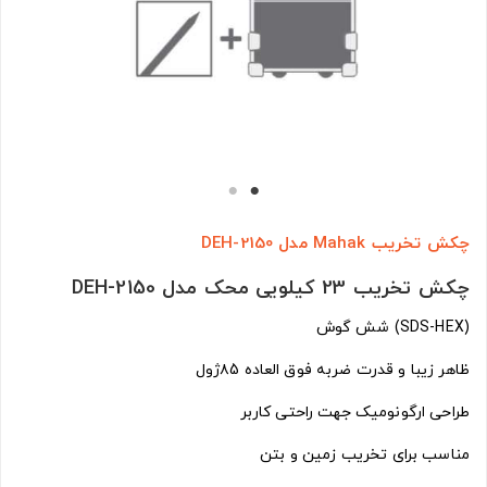
چکش تخریب Mahak مدل DEH-2150
چکش تخریب 23 کیلویی محک مدل DEH-2150
(SDS-HEX) شش گوش
ظاهر زیبا و قدرت ضربه فوق العاده ۸5ژول
طراحی ارگونومیک جهت راحتی کاربر
مناسب برای تخریب زمین و بتن