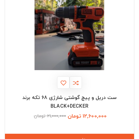
ست دریل و پیچ گوشتی شارژی 68 تکه برند
BLACK+DECKER
12,600,000 تومان
قیمت
قیمت
21,000,000 تومان
عادی