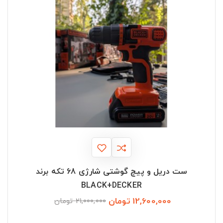
ست دریل و پیچ گوشتی شارژی 68 تکه برند
BLACK+DECKER
12,600,000 تومان
قیمت
قیمت
21,000,000 تومان
عادی