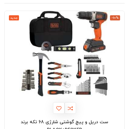
‎−10%
جدید
ست دریل و پیچ گوشتی شارژی 68 تکه برند