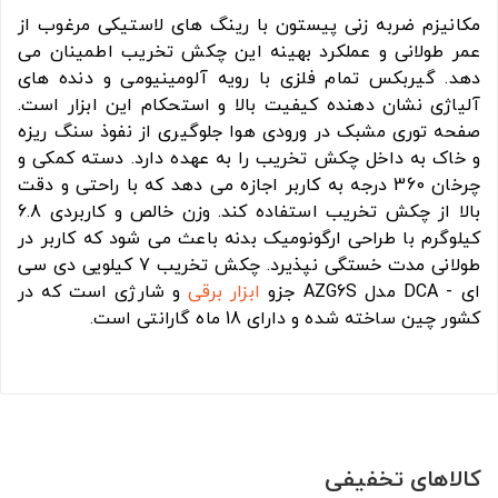
مکانیزم ضربه زنی پیستون با رینگ های لاستیکی مرغوب از
عمر طولانی و عملکرد بهینه این چکش تخریب اطمینان می
دهد. گیربکس تمام فلزی با رویه آلومینیومی و دنده های
آلیاژی نشان دهنده کیفیت بالا و استحکام این ابزار است.
صفحه توری مشبک در ورودی هوا جلوگیری از نفوذ سنگ ریزه
و خاک به داخل چکش تخریب را به عهده دارد. دسته کمکی و
چرخان 360 درجه به کاربر اجازه می دهد که با راحتی و دقت
بالا از چکش تخریب استفاده کند. وزن خالص و کاربردی 6.8
کیلوگرم با طراحی ارگونومیک بدنه باعث می شود که کاربر در
طولانی مدت خستگی نپذیرد. چکش تخریب 7 کیلویی دی سی
ای - DCA مدل AZG6S جزو
ابزار برقی
و شارژی است که در
کشور چین ساخته شده و دارای 18 ماه گارانتی است.
کالاهای تخفیفی