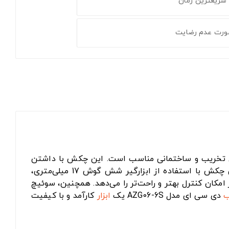
 سریعترین زمان
ورت عدم رضایت
ای تخریب و ساختمانی مناسب است. این چکش با داشتن
موتور قدرتمند 1400 وات، می‌تواند با سرعت بالای 3900 ضربه در دقیقه، مصالح سخت و مقاوم را شکسته و خرد کند. این چکش با استفاده از ابزارگیر شش گوش 17 میلی‌متری،
این چکش قابل تنظیم به صورت 360 درجه است و به کاربر امکان کنترل بهتر و راحت‌تر را می‌دهد. همچنین، سوئیچ
ب
دی سی ای مدل AZG06-6S یک
ابزار
کارآمد و با کیفیت