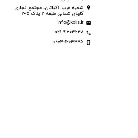
شعبه غرب: اکباتان، مجتمع تجاری
location_on
گلهای شمالی طبقه ۲ پلاک ۲۰۵
info@kolis.ir
email
021-91303238
call
0903-1204345
phone_iphone