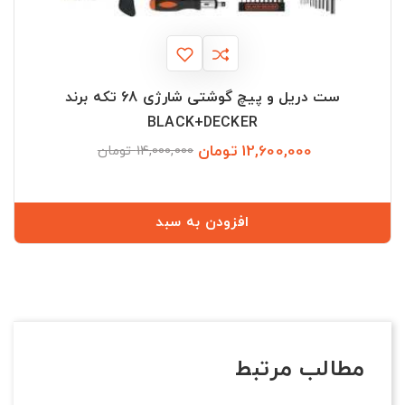
ست دریل و پیچ گوشتی شارژی 68 تکه برند
BLACK+DECKER
12,600,000 تومان
قیمت
قیمت
14,000,000 تومان
عادی
افزودن به سبد
مطالب مرتبط