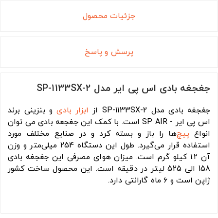
جزئیات محصول
پرسش و پاسخ
جغجغه بادی اس پی ایر مدل SP-1133SX-2
جغجغه بادی مدل SP-1133SX-2 از
ابزار بادی
و بنزینی برند
اس پی ایر - SP AIR است. با کمک این جغجعه بادی می توان
انواع
پیچ
‌ها را باز و بسته کرد و در صنایع مختلف مورد
استفاده قرار می‌گیرد. طول این دستگاه 254 میلی‌متر و وزن
آن 1.2 کیلو گرم است. میزان هوای مصرفی این جغجغه بادی
158 الی 525 لیتر در دقیقه است. این محصول ساخت کشور
ژاپن است و ۶ ماه گارانتی دارد.