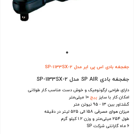
جغجغه بادی اس پی ایر مدل SP-1133SX-2
جغجغه بادی SP AIR مدل SP-1133SX-2
دارای طراحی ارگونومیک و خوش دست مناسب کار طولانی
امکان کار با سایز
پیچ
10 میلی‌متر
گشتاور بین 13 - 95 نیوتن متر
میزان هوای مصرفی 158 الی 525 لیتر در دقیقه
طول 254 میلی‌متر و وزن 1.2 کیلو گرم
6 ماه گارانتی شرکت SP